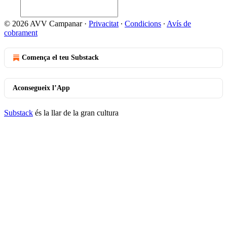
© 2026 AVV Campanar
·
Privacitat
∙
Condicions
∙
Avís de
cobrament
Comença el teu Substack
Aconsegueix l’App
Substack
és la llar de la gran cultura