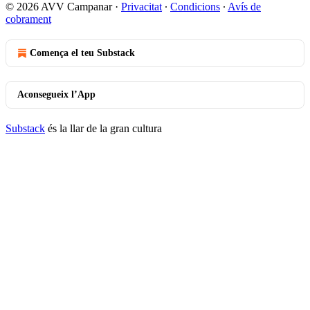
© 2026 AVV Campanar
·
Privacitat
∙
Condicions
∙
Avís de
cobrament
Comença el teu Substack
Aconsegueix l’App
Substack
és la llar de la gran cultura