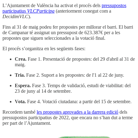
L’Ajuntament de València ha activat el procés dels
pressupostos
participatius
VLCParticipa
(anteriorment conegut com a
DecidimVLC
).
Fins al 31 de maig podeu fer propostes per millorar el barri. El barri
de Campanar té assignat un pressupost de 623.387€ per a les
propostes que siguen seleccionades a la votació final.
El procés s’organitza en les següents fases:
Crea.
Fase 1. Presentació de propostes: del 29 d'abril al 31 de
maig.
Tria.
Fase 2. Suport a les propostes: de l'1 al 22 de juny.
Espera.
Fase 3. Temps de validació, estudi de viabilitat: del
23 de juny al 14 de setembre.
Vota.
Fase 4. Votació ciutadana: a partir del 15 de setembre.
Recordem també
les propostes aprovades a la darrera edició
dels
pressupostos participatius de 2022, que encara no s’han dut a terme
per part de l’Ajuntament.