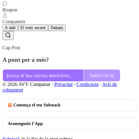
Respon
Comparteix
A dalt
El més recent
Debats
Cap Post
A punt per a més?
Subscriu-te
© 2026 AVV Campanar
·
Privacitat
∙
Condicions
∙
Avís de
cobrament
Comença el teu Substack
Aconsegueix l’App
Substack
és la llar de la gran cultura