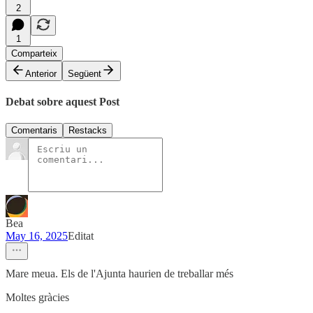
2
1
Comparteix
Anterior
Següent
Debat sobre aquest Post
Comentaris
Restacks
Bea
May 16, 2025
Editat
Mare meua. Els de l'Ajunta haurien de treballar més
Moltes gràcies