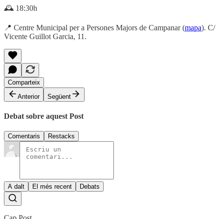
🕰️ 18:30h
📍 Centre Municipal per a Persones Majors de Campanar (
mapa
). C/
Vicente Guillot Garcia, 11.
Comparteix
Anterior
Següent
Debat sobre aquest Post
Comentaris
Restacks
A dalt
El més recent
Debats
Cap Post