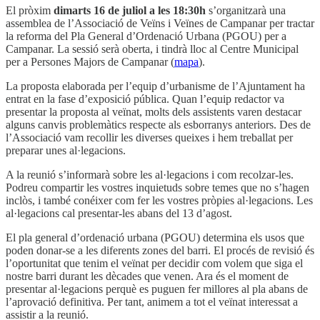
El pròxim
dimarts 16 de juliol a les 18:30h
s’organitzarà una
assemblea de l’Associació de Veïns i Veïnes de Campanar per tractar
la reforma del Pla General d’Ordenació Urbana (PGOU) per a
Campanar. La sessió serà oberta, i tindrà lloc al Centre Municipal
per a Persones Majors de Campanar (
mapa
).
La proposta elaborada per l’equip d’urbanisme de l’Ajuntament ha
entrat en la fase d’exposició pública. Quan l’equip redactor va
presentar la proposta al veïnat, molts dels assistents varen destacar
alguns canvis problemàtics respecte als esborranys anteriors. Des de
l’Associació vam recollir les diverses queixes i hem treballat per
preparar unes al·legacions.
A la reunió s’informarà sobre les al·legacions i com recolzar-les.
Podreu compartir les vostres inquietuds sobre temes que no s’hagen
inclòs, i també conéixer com fer les vostres pròpies al·legacions. Les
al·legacions cal presentar-les abans del 13 d’agost.
El pla general d’ordenació urbana (PGOU) determina els usos que
poden donar-se a les diferents zones del barri. El procés de revisió és
l’oportunitat que tenim el veïnat per decidir com volem que siga el
nostre barri durant les dècades que venen. Ara és el moment de
presentar al·legacions perquè es puguen fer millores al pla abans de
l’aprovació definitiva. Per tant, animem a tot el veïnat interessat a
assistir a la reunió.