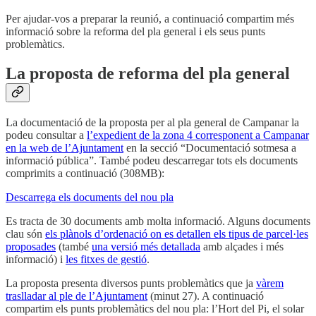
Per ajudar-vos a preparar la reunió, a continuació compartim més
informació sobre la reforma del pla general i els seus punts
problemàtics.
La proposta de reforma del pla general
La documentació de la proposta per al pla general de Campanar la
podeu consultar a
l’expedient de la zona 4 corresponent a Campanar
en la web de l’Ajuntament
en la secció “Documentació sotmesa a
informació pública”. També podeu descarregar tots els documents
comprimits a continuació (308MB):
Descarrega els documents del nou pla
Es tracta de 30 documents amb molta informació. Alguns documents
clau són
els plànols d’ordenació on es detallen els tipus de parcel·les
proposades
(també
una versió més detallada
amb alçades i més
informació) i
les fitxes de gestió
.
La proposta presenta diversos punts problemàtics que ja
vàrem
traslladar al ple de l’Ajuntament
(minut 27). A continuació
compartim els punts problemàtics del nou pla: l’Hort del Pi, el solar