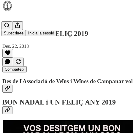
BON NADAL I FELIÇ 2019
Subscriu-te
Inicia la sessió
Des. 22, 2018
Comparteix
Des de l'Associació de Veïns i Veïnes de Campanar vol
BON NADAL i UN FELIÇ ANY 2019