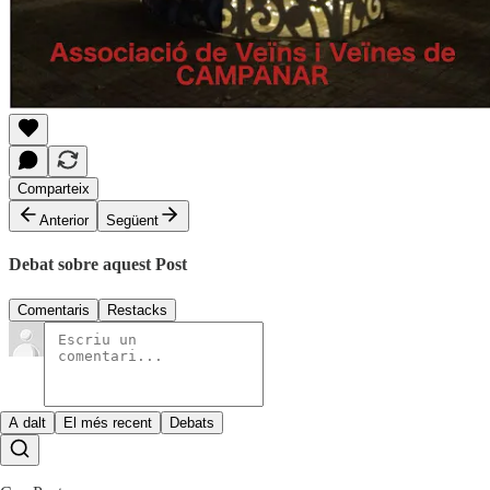
Comparteix
Anterior
Següent
Debat sobre aquest Post
Comentaris
Restacks
A dalt
El més recent
Debats