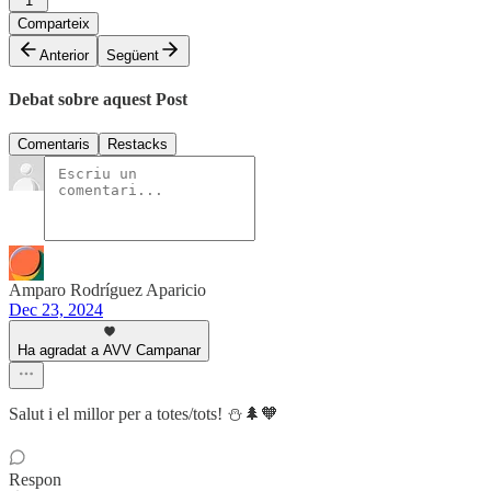
1
Comparteix
Anterior
Següent
Debat sobre aquest Post
Comentaris
Restacks
Amparo Rodríguez Aparicio
Dec 23, 2024
Ha agradat a AVV Campanar
Salut i el millor per a totes/tots! ⛄🌲🧡
Respon