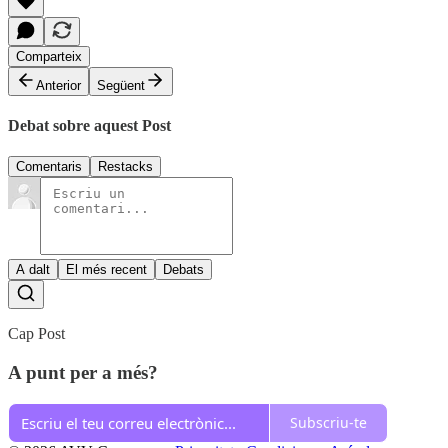
Comparteix
Anterior
Següent
Debat sobre aquest Post
Comentaris
Restacks
A dalt
El més recent
Debats
Cap Post
A punt per a més?
Subscriu-te