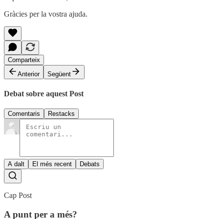
Gràcies per la vostra ajuda.
Comparteix
Anterior
Següent
Debat sobre aquest Post
Comentaris
Restacks
A dalt
El més recent
Debats
Cap Post
A punt per a més?