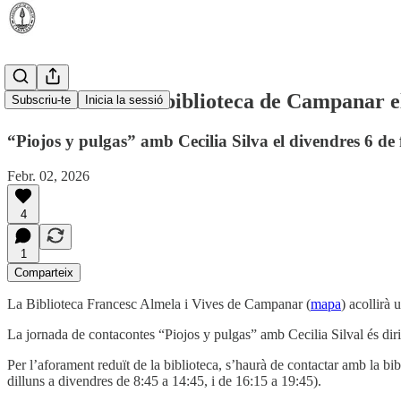
Contacontes a la biblioteca de Campanar e
Subscriu-te
Inicia la sessió
“Piojos y pulgas” amb Cecilia Silva el divendres 6 de 
Febr. 02, 2026
4
1
Comparteix
La Biblioteca Francesc Almela i Vives de Campanar (
mapa
) acollirà
La jornada de contacontes “Piojos y pulgas” amb Cecilia Silval és diri
Per l’aforament reduït de la biblioteca, s’haurà de contactar amb la bib
dilluns a divendres de 8:45 a 14:45, i de 16:15 a 19:45).