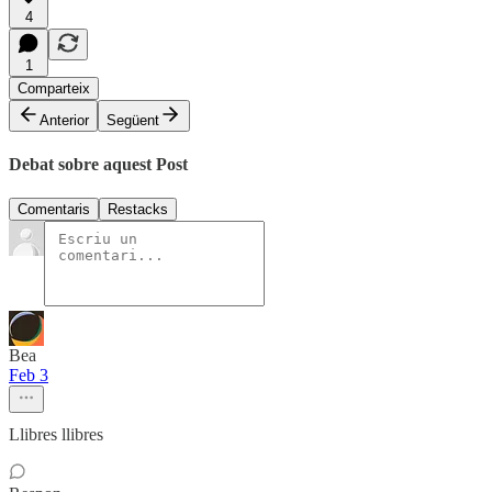
4
1
Comparteix
Anterior
Següent
Debat sobre aquest Post
Comentaris
Restacks
Bea
Feb 3
Llibres llibres