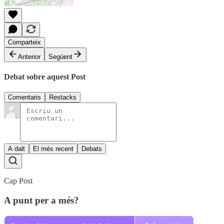
Comparteix
Anterior
Següent
Debat sobre aquest Post
Comentaris
Restacks
A dalt
El més recent
Debats
Cap Post
A punt per a més?