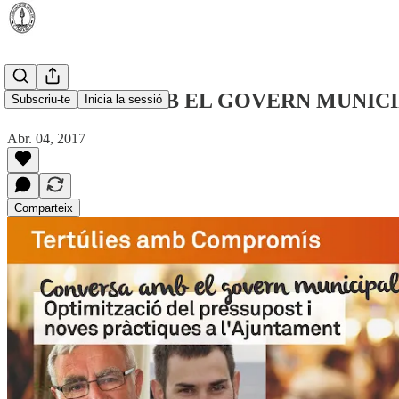
CONVERSA AMB EL GOVERN MUNICI
Subscriu-te
Inicia la sessió
Abr. 04, 2017
Comparteix