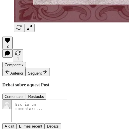
2
1
Comparteix
Anterior
Següent
Debat sobre aquest Post
Comentaris
Restacks
A dalt
El més recent
Debats