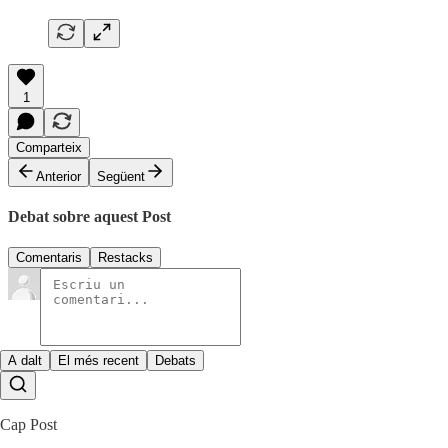
1
Comparteix
Anterior
Següent
Debat sobre aquest Post
Comentaris
Restacks
A dalt
El més recent
Debats
Cap Post