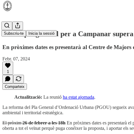
El nou pla general per a Campanar supera l
Subscriu-te
Inicia la sessió
En pròximes dates es presentarà al Centre de Major
Febr. 07, 2024
1
Comparteix
Actualització:
La reunió
ha estat ajornada
.
La reforma del Pla General d’Ordenació Urbana (PGOU) segueix avan
ambiental i territorial estratègica.
El pròxim
26 de febrer a les 18h
En pròximes dates es presentarà el pr
oberta a tot el veïnat perquè puga conéixer la proposta, i aportar els s