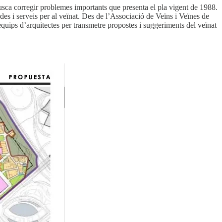
usca corregir problemes importants que presenta el pla vigent de 1988.
rdes i serveis per al veïnat. Des de l’Associació de Veïns i Veïnes de
 equips d’arquitectes per transmetre propostes i suggeriments del veïnat