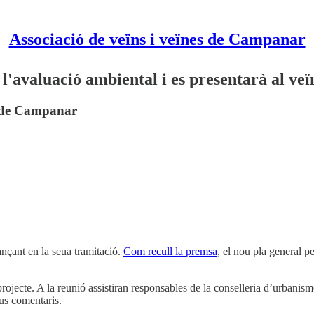
Associació de veïns i veïnes de Campanar
'avaluació ambiental i es presentarà al veï
s de Campanar
çant en la seua tramitació.
Com recull la premsa
, el nou pla general p
ojecte. A la reunió assistiran responsables de la conselleria d’urbanisme 
eus comentaris.