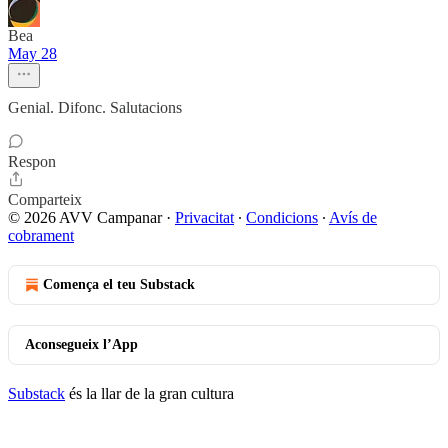
Bea
May 28
Genial. Difonc. Salutacions
Respon
Comparteix
© 2026 AVV Campanar
·
Privacitat
∙
Condicions
∙
Avís de
cobrament
Comença el teu Substack
Aconsegueix l’App
Substack
és la llar de la gran cultura