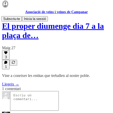
Associació de veïns i veïnes de Campanar
Subscriu-te
Inicia la sessió
El proper diumenge dia 7 a la
plaça de…
Maig 27
3
1
Vine a coneixer les entitas que treballen al nostre poble.
Llegeix →
1 comentari