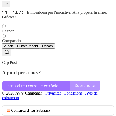
👏🏼👏🏼👏🏼Enhorabona per l'iniciativa. A la propera hi aniré.
Gràcies!
Respon
Comparteix
A dalt
El més recent
Debats
Cap Post
A punt per a més?
Subscriu-te
© 2026 AVV Campanar
·
Privacitat
∙
Condicions
∙
Avís de
cobrament
Comença el teu Substack