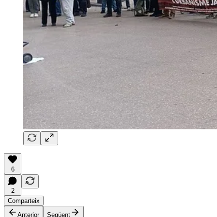
6
2
Comparteix
Anterior
Següent