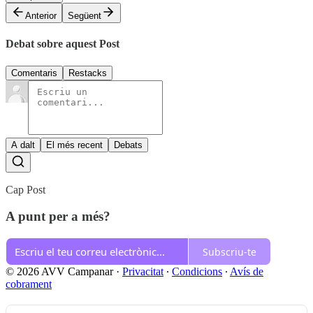
Anterior
Següent
Debat sobre aquest Post
Comentaris
Restacks
A dalt
El més recent
Debats
Cap Post
A punt per a més?
Subscriu-te
© 2026 AVV Campanar
·
Privacitat
∙
Condicions
∙
Avís de
cobrament