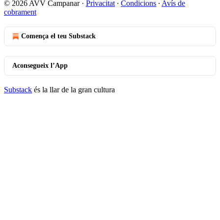
© 2026 AVV Campanar
·
Privacitat
∙
Condicions
∙
Avís de
cobrament
Comença el teu Substack
Aconsegueix l’App
Substack
és la llar de la gran cultura