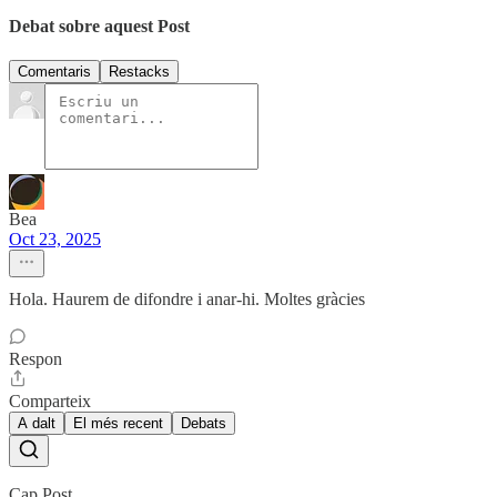
Debat sobre aquest Post
Comentaris
Restacks
Bea
Oct 23, 2025
Hola. Haurem de difondre i anar-hi. Moltes gràcies
Respon
Comparteix
A dalt
El més recent
Debats
Cap Post