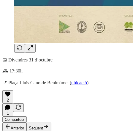
📅 Divendres 31 d’octubre
🕰️ 17:30h
📍 Plaça Lluís Cano de Benimàmet (
ubicació
)
2
1
Comparteix
Anterior
Següent