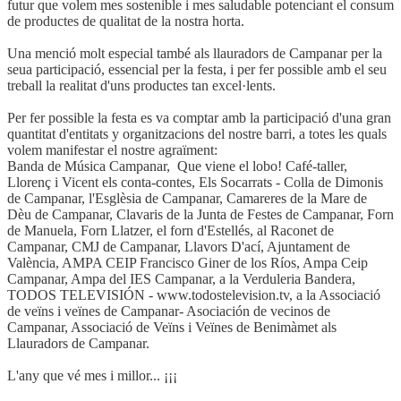
futur que volem mes sostenible i mes saludable potenciant el consum
de productes de qualitat de la nostra horta.
Una menció molt especial també als llauradors de Campanar per la
seua participació, essencial per la festa, i per fer possible amb el seu
treball la realitat d'uns productes tan excel·lents.
Per fer possible la festa es va comptar amb la participació d'una gran
quantitat d'entitats y organitzacions del nostre barri, a totes les quals
volem manifestar el nostre agraïment:
Banda de Música Campanar, Que viene el lobo! Café-taller,
Llorenç i Vicent els conta-contes, Els Socarrats - Colla de Dimonis
de Campanar, l'Esglèsia de Campanar, Camareres de la Mare de
Dèu de Campanar, Clavaris de la Junta de Festes de Campanar, Forn
de Manuela, Forn Llatzer, el forn d'Estellés, al Raconet de
Campanar, CMJ de Campanar, Llavors D'ací, Ajuntament de
València, AMPA CEIP Francisco Giner de los Ríos, Ampa Ceip
Campanar, Ampa del IES Campanar, a la Verduleria Bandera,
TODOS TELEVISIÓN - www.todostelevision.tv, a la Associació
de veïns i veïnes de Campanar- Asociación de vecinos de
Campanar, Associació de Veïns i Veïnes de Benimàmet als
Llauradors de Campanar.
L'any que vé mes i millor... ¡¡¡