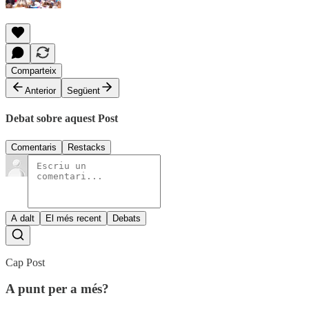
Comparteix
Anterior
Següent
Debat sobre aquest Post
Comentaris
Restacks
A dalt
El més recent
Debats
Cap Post
A punt per a més?