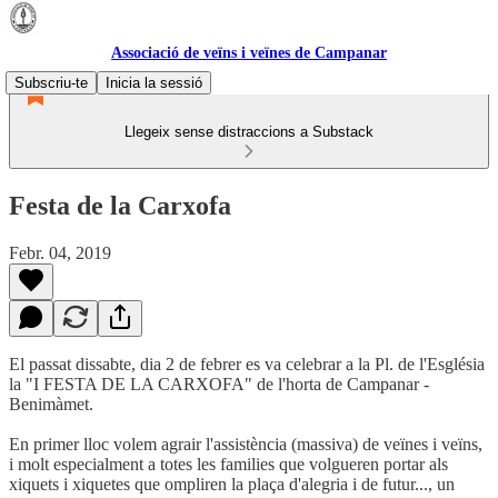
Associació de veïns i veïnes de Campanar
Subscriu-te
Inicia la sessió
Llegeix sense distraccions a Substack
Festa de la Carxofa
Febr. 04, 2019
El passat dissabte, dia 2 de febrer es va celebrar a la Pl. de l'Església
la "I FESTA DE LA CARXOFA" de l'horta de Campanar -
Benimàmet.
En primer lloc volem agrair l'assistència (massiva) de veïnes i veïns,
i molt especialment a totes les families que volgueren portar als
xiquets i xiquetes que ompliren la plaça d'alegria i de futur..., un