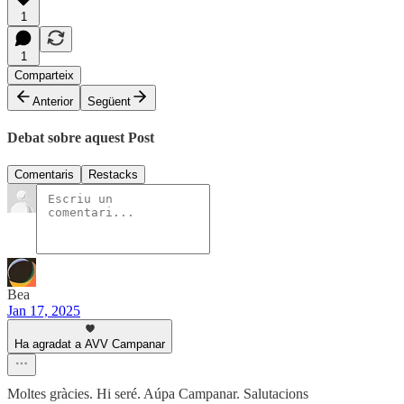
1
1
Comparteix
Anterior
Següent
Debat sobre aquest Post
Comentaris
Restacks
Bea
Jan 17, 2025
Ha agradat a AVV Campanar
Moltes gràcies. Hi seré. Aúpa Campanar. Salutacions