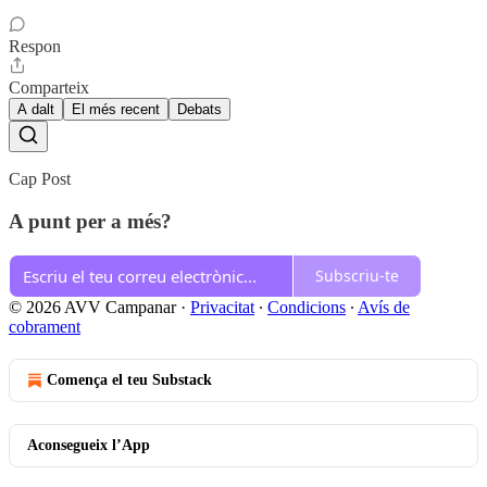
Respon
Comparteix
A dalt
El més recent
Debats
Cap Post
A punt per a més?
Subscriu-te
© 2026 AVV Campanar
·
Privacitat
∙
Condicions
∙
Avís de
cobrament
Comença el teu Substack
Aconsegueix l’App