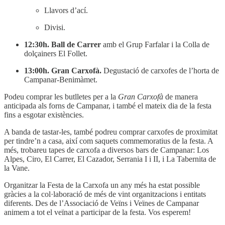
Llavors d’ací.
Divisi.
12:30h. Ball de Carrer
amb el Grup Farfalar i la Colla de
dolçainers El Follet.
13:00h. Gran Carxofà.
Degustació de carxofes de l’horta de
Campanar-Benimàmet.
Podeu comprar les butlletes per a la
Gran Carxofà
de manera
anticipada als forns de Campanar, i també el mateix dia de la festa
fins a esgotar existències.
A banda de tastar-les, també podreu comprar carxofes de proximitat
per tindre’n a casa, així com saquets commemoratius de la festa. A
més, trobareu tapes de carxofa a diversos bars de Campanar: Los
Alpes, Ciro, El Carrer, El Cazador, Serrania I i II, i La Tabernita de
la Vane.
Organitzar la Festa de la Carxofa un any més ha estat possible
gràcies a la col·laboració de més de vint organitzacions i entitats
diferents. Des de l’Associació de Veïns i Veïnes de Campanar
animem a tot el veïnat a participar de la festa. Vos esperem!