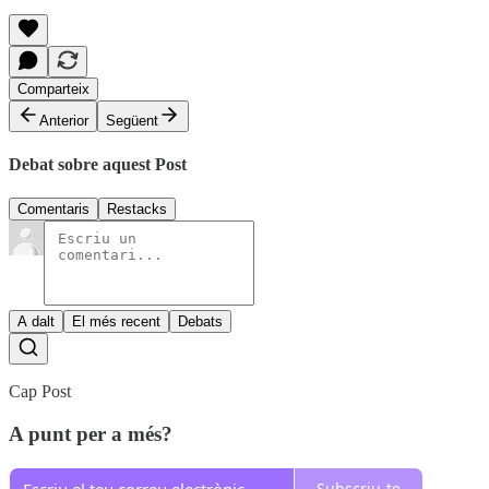
Comparteix
Anterior
Següent
Debat sobre aquest Post
Comentaris
Restacks
A dalt
El més recent
Debats
Cap Post
A punt per a més?
Subscriu-te