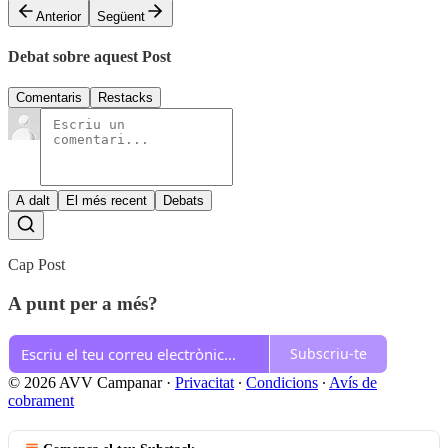
Anterior
Següent
Debat sobre aquest Post
Comentaris
Restacks
A dalt
El més recent
Debats
Cap Post
A punt per a més?
Subscriu-te
© 2026 AVV Campanar
·
Privacitat
∙
Condicions
∙
Avís de
cobrament