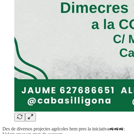
Des de diversos projectes agrícoles hem pres la iniciativa🚜🚜🚜: