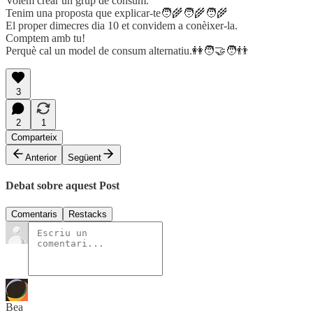
Volem crear un grup de consum.
Tenim una proposta que explicar-te🧑‍🌾🧑‍🌾🧑‍🌾
El proper dimecres dia 10 et convidem a conèixer-la.
Comptem amb tu!
Perquè cal un model de consum alternatiu.👭🧑‍🤝‍🧑👬
3
2
1
Comparteix
Anterior
Següent
Debat sobre aquest Post
Comentaris
Restacks
Bea