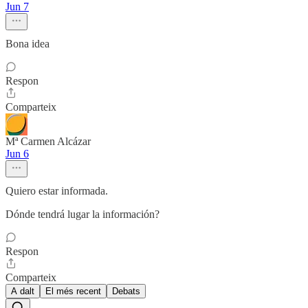
Jun 7
Bona idea
Respon
Comparteix
Mª Carmen Alcázar
Jun 6
Quiero estar informada.
Dónde tendrá lugar la información?
Respon
Comparteix
A dalt
El més recent
Debats