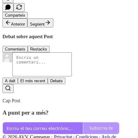
Comparteix
Anterior
Següent
Debat sobre aquest Post
Comentaris
Restacks
A dalt
El més recent
Debats
Cap Post
A punt per a més?
Subscriu-te
© 2026 AVV Campanar
·
Privacitat
∙
Condicions
∙
Avís de