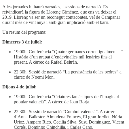
A les jornades hi haurà xarrades, i sessions de narració. Es
reivindicarà la figura de Llorenç Giménez, que ens va deixar el
2019. Llorenç va ser un reconegut contacontes, veí de Campanar
durant més de vint anys i amb gran implicació amb el barri.
Un resum del programa:
Dimecres 3 de juliol:
19:00h. Conferència “Quatre germanes corren igualment…”
Història d’un grapat d’endevinalles mil·lenàries fins al
present. A càrrec de Rafael Beltrán.
22:30h. Sessió de narració “La persistència de les pedres” a
càrrec de Noemi Mon.
Dijous 4 de juliol:
19:00h. Conferència “Criatures fantàstiques de l’imaginari
popular valencià”. A càrrec de Joan Borja.
22:30h. Sessió de narració “Comboi valencià”. A càrrec
d’Anna Ballester, Almudena Francés, El gran Jordiet, Núria
Urioz, Amparo Rico, Cecilia Silva, Susu Dominguez, Vicent
Cortés, Domingo Chinchilla, i Carles Cano.