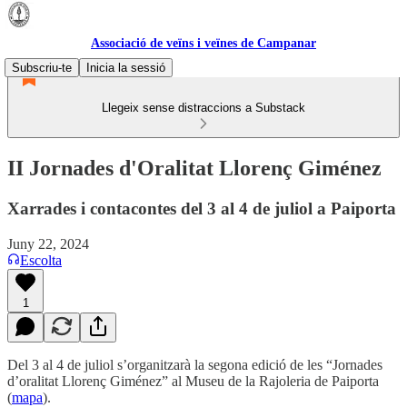
Associació de veïns i veïnes de Campanar
Subscriu-te
Inicia la sessió
Llegeix sense distraccions a Substack
II Jornades d'Oralitat Llorenç Giménez
Xarrades i contacontes del 3 al 4 de juliol a Paiporta
Juny 22, 2024
Escolta
1
Del 3 al 4 de juliol s’organitzarà la segona edició de les “Jornades
d’oralitat Llorenç Giménez” al Museu de la Rajoleria de Paiporta
(
mapa
).