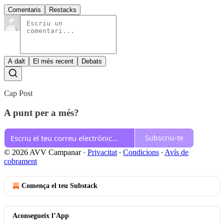
Comentaris
Restacks
A dalt
El més recent
Debats
Cap Post
A punt per a més?
Subscriu-te
© 2026 AVV Campanar
·
Privacitat
∙
Condicions
∙
Avís de
cobrament
Comença el teu Substack
Aconsegueix l’App