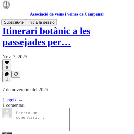
Associació de veïns i veïnes de Campanar
Subscriu-te
Inicia la sessió
Itinerari botànic a les
passejades per…
Nov. 7, 2025
8
1
7 de novembre del 2025
Llegeix →
1 comentari