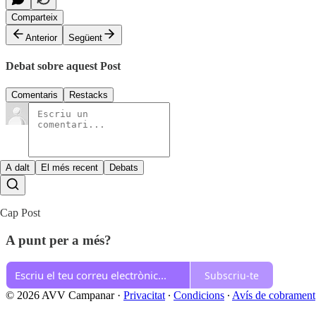
Comparteix
Anterior
Següent
Debat sobre aquest Post
Comentaris
Restacks
A dalt
El més recent
Debats
Cap Post
A punt per a més?
Subscriu-te
© 2026 AVV Campanar
·
Privacitat
∙
Condicions
∙
Avís de cobrament