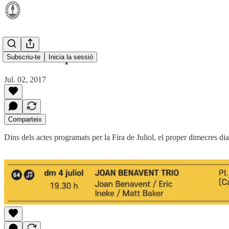
Jazz a Campanar
Subscriu-te
Inicia la sessió
Jul. 02, 2017
Comparteix
Dins dels actes programats per la Fira de Juliol, el proper dimecres d