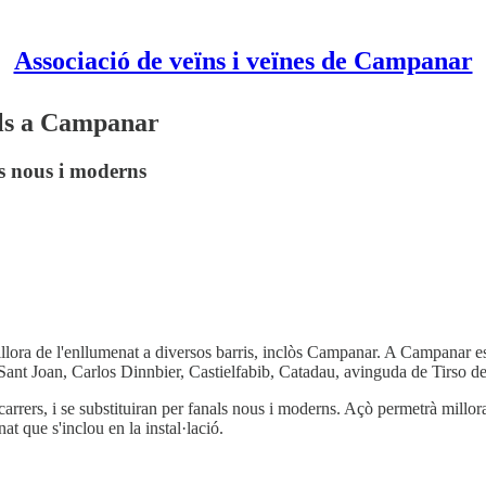
Associació de veïns i veïnes de Campanar
als a Campanar
ls nous i moderns
lora de l'enllumenat a diversos barris, inclòs Campanar. A Campanar es 
ant Joan, Carlos Dinnbier, Castielfabib, Catadau, avinguda de Tirso de 
 carrers, i se substituiran per fanals nous i moderns. Açò permetrà millor
t que s'inclou en la instal·lació.