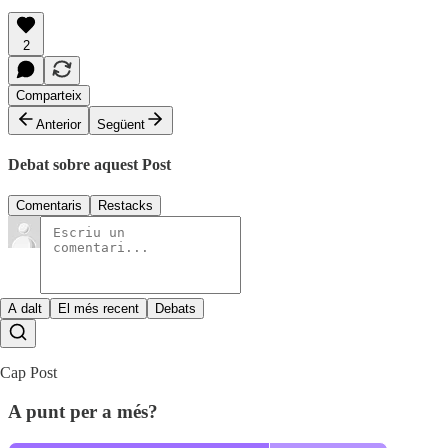
2
Comparteix
Anterior
Següent
Debat sobre aquest Post
Comentaris
Restacks
A dalt
El més recent
Debats
Cap Post
A punt per a més?