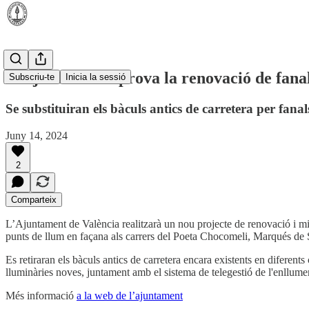
L'Ajuntament aprova la renovació de fan
Subscriu-te
Inicia la sessió
Se substituiran els bàculs antics de carretera per fana
Juny 14, 2024
2
Comparteix
L’Ajuntament de València realitzarà un nou projecte de renovació i mil
punts de llum en façana als carrers del Poeta Chocomeli, Marqués de S
Es retiraran els bàculs antics de carretera encara existents en diferents
lluminàries noves, juntament amb el sistema de telegestió de l'enllumena
Més informació
a la web de l’ajuntament