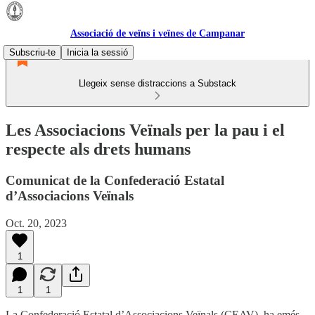
Associació de veïns i veïnes de Campanar
Subscriu-te
Inicia la sessió
Llegeix sense distraccions a Substack
Les Associacions Veïnals per la pau i el
respecte als drets humans
Comunicat de la Confederació Estatal
d’Associacions Veïnals
Oct. 20, 2023
1
1
1
La Confederació Estatal d’Associacions Veïnals (CEAV), ha emés