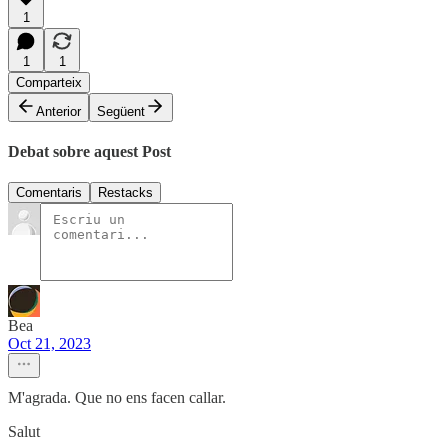
1
1
1
Comparteix
Anterior
Següent
Debat sobre aquest Post
Comentaris
Restacks
Bea
Oct 21, 2023
M'agrada. Que no ens facen callar.
Salut