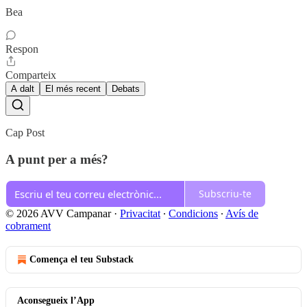
Bea
Respon
Comparteix
A dalt
El més recent
Debats
Cap Post
A punt per a més?
Subscriu-te
© 2026 AVV Campanar
·
Privacitat
∙
Condicions
∙
Avís de
cobrament
Comença el teu Substack
Aconsegueix l’App