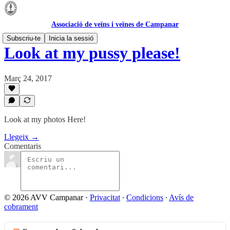
Associació de veïns i veïnes de Campanar
Subscriu-te
Inicia la sessió
Look at my pussy please!
Març 24, 2017
Look at my photos Here!
Llegeix →
Comentaris
© 2026 AVV Campanar
·
Privacitat
∙
Condicions
∙
Avís de
cobrament