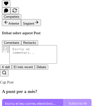
Comparteix
Anterior
Següent
Debat sobre aquest Post
Comentaris
Restacks
A dalt
El més recent
Debats
Cap Post
A punt per a més?
Subscriu-te