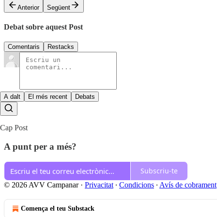
Anterior
Següent
Debat sobre aquest Post
Comentaris
Restacks
A dalt
El més recent
Debats
Cap Post
A punt per a més?
Subscriu-te
© 2026 AVV Campanar
·
Privacitat
∙
Condicions
∙
Avís de cobrament
Comença el teu Substack