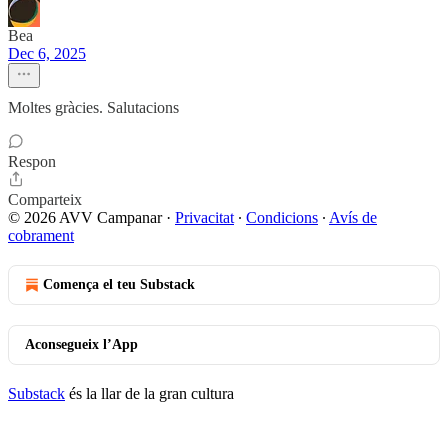
Bea
Dec 6, 2025
Moltes gràcies. Salutacions
Respon
Comparteix
© 2026 AVV Campanar
·
Privacitat
∙
Condicions
∙
Avís de
cobrament
Comença el teu Substack
Aconsegueix l’App
Substack
és la llar de la gran cultura