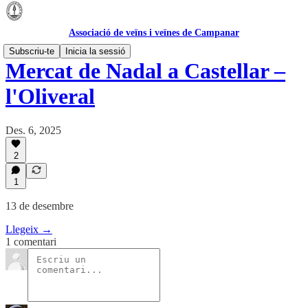
Associació de veïns i veïnes de Campanar
Subscriu-te
Inicia la sessió
Mercat de Nadal a Castellar –
l'Oliveral
Des. 6, 2025
2
1
13 de desembre
Llegeix →
1 comentari