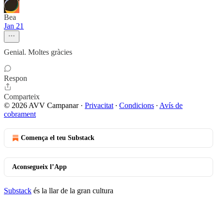
Bea
Jan 21
Genial. Moltes gràcies
Respon
Comparteix
© 2026 AVV Campanar
·
Privacitat
∙
Condicions
∙
Avís de
cobrament
Comença el teu Substack
Aconsegueix l’App
Substack
és la llar de la gran cultura