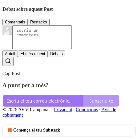
Debat sobre aquest Post
Comentaris
Restacks
A dalt
El més recent
Debats
Cap Post
A punt per a més?
Subscriu-te
© 2026 AVV Campanar
·
Privacitat
∙
Condicions
∙
Avís de
cobrament
Comença el teu Substack