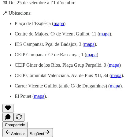
📅 Del 25 de setembre a l’1 d’octubre
📍 Ubicacions:
Plaça de l’Església (
mapa
)
Centre de Majors. C/ de Vicent Guillot, 11 (
mapa
).
IES Campanar. Pça. de Badajoz, 3 (
mapa
).
CEIP Campanar. C/ de Rascanya, 1 (
mapa
)
CEIP Giner de los Ríos. Plaça Grup Parpalló, 0 (
mapa
)
CEIP Comunitat Valenciana. Av. de Pius XII, 34 (
mapa
).
Carrer Vicente Guillot (antic C/ de Dragamines) (
mapa
).
El Pouet (
mapa
).
Comparteix
Anterior
Següent