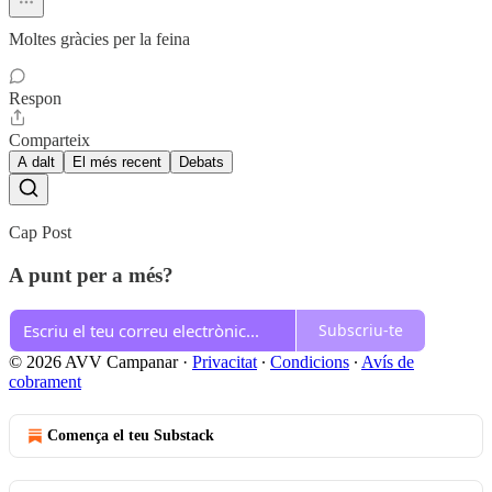
Moltes gràcies per la feina
Respon
Comparteix
A dalt
El més recent
Debats
Cap Post
A punt per a més?
Subscriu-te
© 2026 AVV Campanar
·
Privacitat
∙
Condicions
∙
Avís de
cobrament
Comença el teu Substack