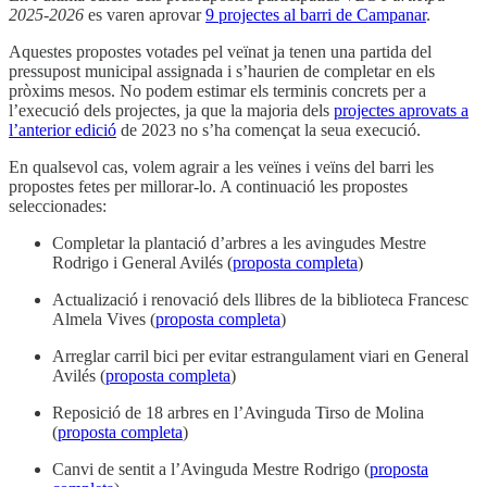
2025-2026
es varen aprovar
9 projectes al barri de Campanar
.
Aquestes propostes votades pel veïnat ja tenen una partida del
pressupost municipal assignada i s’haurien de completar en els
pròxims mesos. No podem estimar els terminis concrets per a
l’execució dels projectes, ja que la majoria dels
projectes aprovats a
l’anterior edició
de 2023 no s’ha començat la seua execució.
En qualsevol cas, volem agrair a les veïnes i veïns del barri les
propostes fetes per millorar-lo. A continuació les propostes
seleccionades:
Completar la plantació d’arbres a les avingudes Mestre
Rodrigo i General Avilés (
proposta completa
)
Actualizació i renovació dels llibres de la biblioteca Francesc
Almela Vives (
proposta completa
)
Arreglar carril bici per evitar estrangulament viari en General
Avilés (
proposta completa
)
Reposició de 18 arbres en l’Avinguda Tirso de Molina
(
proposta completa
)
Canvi de sentit a l’Avinguda Mestre Rodrigo (
proposta