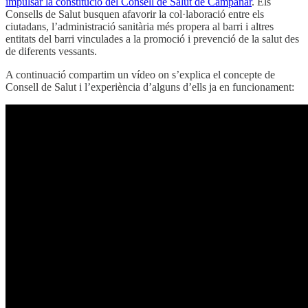
impulsar la constitució del Consell de Salut de Campanar
. Els
Consells de Salut busquen afavorir la col·laboració entre els
ciutadans, l’administració sanitària més propera al barri i altres
entitats del barri vinculades a la promoció i prevenció de la salut des
de diferents vessants.
A continuació compartim un vídeo on s’explica el concepte de
Consell de Salut i l’experiència d’alguns d’ells ja en funcionament: