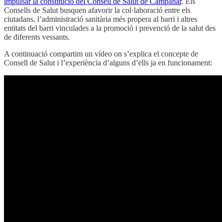
impulsar la constitució del Consell de Salut de Campanar
. Els
Consells de Salut busquen afavorir la col·laboració entre els
ciutadans, l’administració sanitària més propera al barri i altres
entitats del barri vinculades a la promoció i prevenció de la salut des
de diferents vessants.
A continuació compartim un vídeo on s’explica el concepte de
Consell de Salut i l’experiència d’alguns d’ells ja en funcionament: