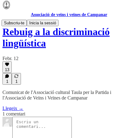
Associació de veïns i veïnes de Campanar
Subscriu-te
Inicia la sessió
Rebuig a la discriminació
lingüística
Febr. 12
13
1
1
Comunicat de l'Associació cultural Taula per la Partida i
l'Associació de Veïns i Veïnes de Campanar
Llegeix →
1 comentari