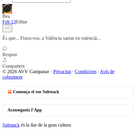
Bea
Feb 13
Editat
És que... Fixeu-vos, a València xarrar en valencià...
Respon
Comparteix
© 2026 AVV Campanar
·
Privacitat
∙
Condicions
∙
Avís de
cobrament
Comença el teu Substack
Aconsegueix l’App
Substack
és la llar de la gran cultura