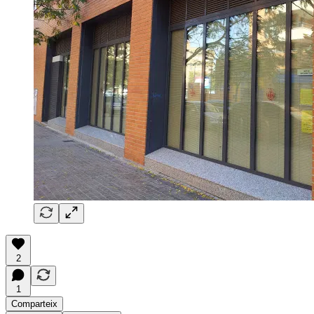
2
1
Comparteix