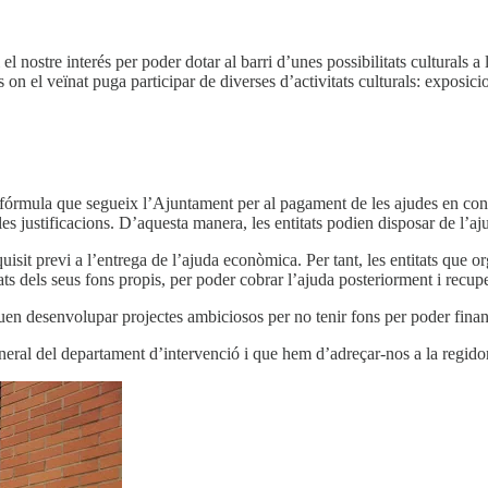
l nostre interés per poder dotar al barri d’unes possibilitats culturals a
on el veïnat puga participar de diverses d’activitats culturals: exposicion
fórmula que segueix l’Ajuntament per al pagament de les ajudes en con
r les justificacions. D’aquesta manera, les entitats podien disposar de l’a
sit previ a l’entrega de l’ajuda econòmica. Per tant, les entitats que org
ats dels seus fons propis, per poder cobrar l’ajuda posteriorment i recupe
en desenvolupar projectes ambiciosos per no tenir fons per poder finan
eneral del departament d’intervenció i que hem d’adreçar-nos a la regido