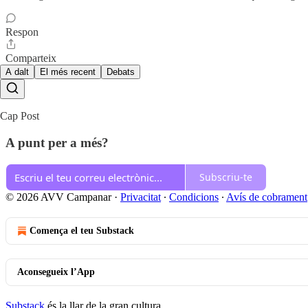
Respon
Comparteix
A dalt
El més recent
Debats
Cap Post
A punt per a més?
Subscriu-te
© 2026 AVV Campanar
·
Privacitat
∙
Condicions
∙
Avís de cobrament
Comença el teu Substack
Aconsegueix l’App
Substack
és la llar de la gran cultura