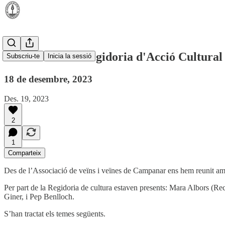
Reunió amb la Regidoria d'Acció Cultural
Subscriu-te
Inicia la sessió
18 de desembre, 2023
Des. 19, 2023
2
1
Comparteix
Des de l’Associació de veïns i veïnes de Campanar ens hem reunit amb 
Per part de la Regidoria de cultura estaven presents: Mara Albors (Rec
Giner, i Pep Benlloch.
S’han tractat els temes següents.