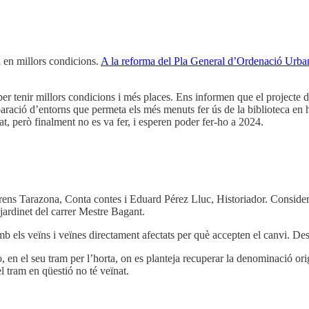
i en millors condicions.
A la reforma del Pla General d’Ordenació Ur
er tenir millors condicions i més places. Ens informen que el projecte d
eparació d’entorns que permeta els més menuts fer ús de la biblioteca en
at, però finalment no es va fer, i esperen poder fer-ho a 2024.
rens Tarazona, Conta contes i Eduard Pérez Lluc, Historiador. Considera
 jardinet del carrer Mestre Bagant.
mb els veïns i veïnes directament afectats per què accepten el canvi. De
, en el seu tram per l’horta, on es planteja recuperar la denominació o
l tram en qüestió no té veïnat.