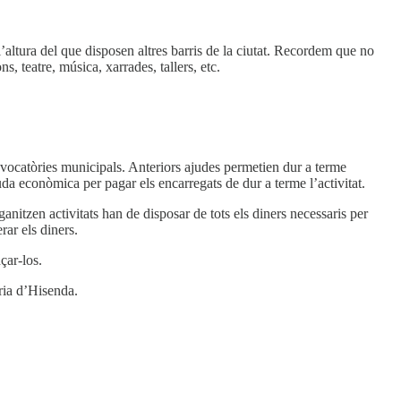
 l’altura del que disposen altres barris de la ciutat. Recordem que no
s, teatre, música, xarrades, tallers, etc.
vocatòries municipals. Anteriors ajudes permetien dur a terme
juda econòmica per pagar els encarregats de dur a terme l’activitat.
anitzen activitats han de disposar de tots els diners necessaris per
rar els diners.
çar-los.
ria d’Hisenda.