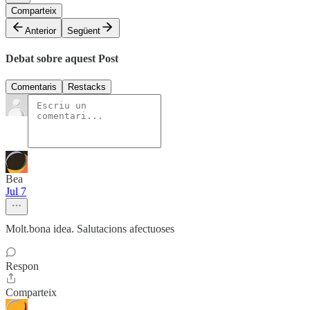
Comparteix
Anterior
Següent
Debat sobre aquest Post
Comentaris
Restacks
Bea
Jul 7
Molt.bona idea. Salutacions afectuoses
Respon
Comparteix