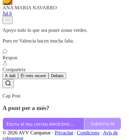
ANA MARIA NAVARRO
Jul 6
Apoyo todo lo que sea poner zonas verdes.
Pues en Valencia hacen mucha falta.
Respon
Comparteix
A dalt
El més recent
Debats
Cap Post
A punt per a més?
Subscriu-te
© 2026 AVV Campanar
·
Privacitat
∙
Condicions
∙
Avís de
cobrament