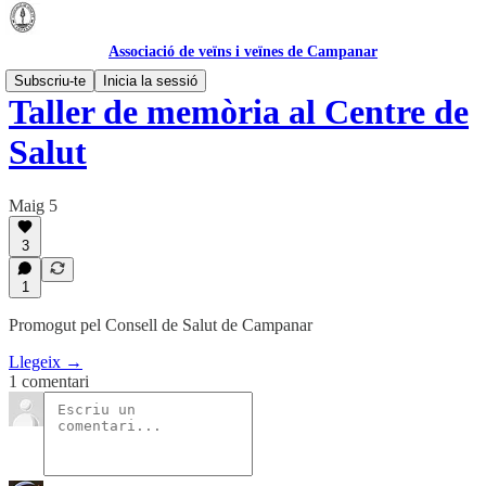
Associació de veïns i veïnes de Campanar
Subscriu-te
Inicia la sessió
Taller de memòria al Centre de
Salut
Maig 5
3
1
Promogut pel Consell de Salut de Campanar
Llegeix →
1 comentari