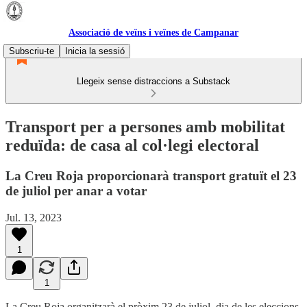
Associació de veïns i veïnes de Campanar
Subscriu-te
Inicia la sessió
Llegeix sense distraccions a Substack
Transport per a persones amb mobilitat
reduïda: de casa al col·legi electoral
La Creu Roja proporcionarà transport gratuït el 23
de juliol per anar a votar
Jul. 13, 2023
1
1
La Creu Roja organitzarà el pròxim 23 de juliol, dia de les eleccions