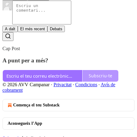
A dalt
El més recent
Debats
Cap Post
A punt per a més?
Subscriu-te
© 2026 AVV Campanar
·
Privacitat
∙
Condicions
∙
Avís de
cobrament
Comença el teu Substack
Aconsegueix l’App