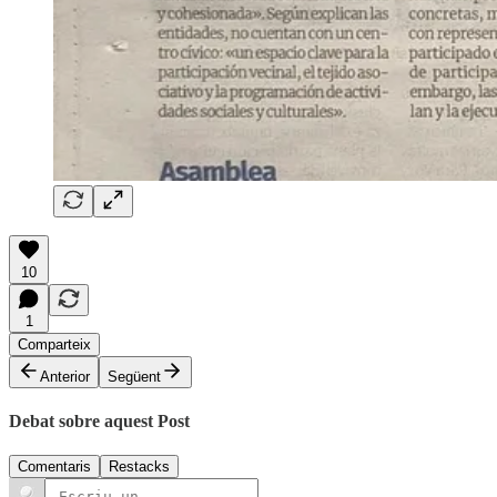
10
1
Comparteix
Anterior
Següent
Debat sobre aquest Post
Comentaris
Restacks