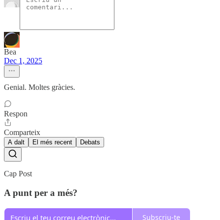
Bea
Dec 1, 2025
Genial. Moltes gràcies.
Respon
Comparteix
A dalt
El més recent
Debats
Cap Post
A punt per a més?
Subscriu-te