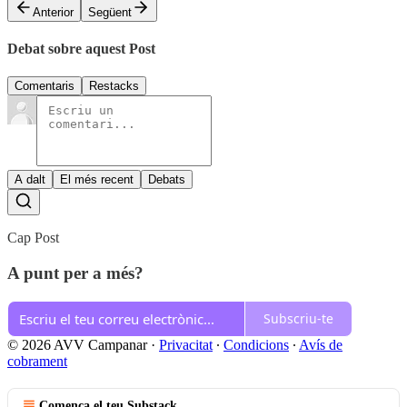
Anterior
Següent
Debat sobre aquest Post
Comentaris
Restacks
A dalt
El més recent
Debats
Cap Post
A punt per a més?
Subscriu-te
© 2026 AVV Campanar
·
Privacitat
∙
Condicions
∙
Avís de
cobrament
Comença el teu Substack