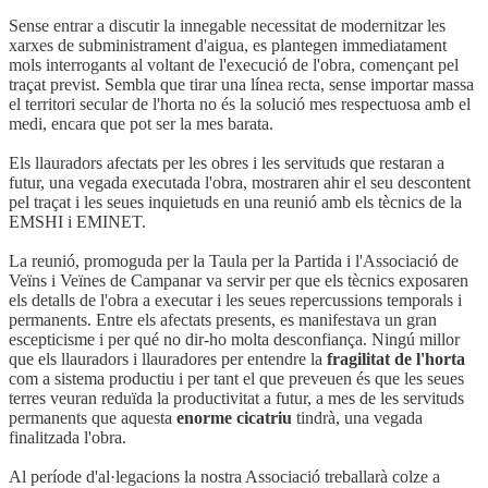
Sense entrar a discutir la innegable necessitat de modernitzar les
xarxes de subministrament d'aigua, es plantegen immediatament
mols interrogants al voltant de l'execució de l'obra, començant pel
traçat previst. Sembla que tirar una línea recta, sense importar massa
el territori secular de l'horta no és la solució mes respectuosa amb el
medi, encara que pot ser la mes barata.
Els llauradors afectats per les obres i les servituds que restaran a
futur, una vegada executada l'obra, mostraren ahir el seu descontent
pel traçat i les seues inquietuds en una reunió amb els tècnics de la
EMSHI i EMINET.
La reunió, promoguda per la Taula per la Partida i l'Associació de
Veïns i Veïnes de Campanar va servir per que els tècnics exposaren
els detalls de l'obra a executar i les seues repercussions temporals i
permanents. Entre els afectats presents, es manifestava un gran
escepticisme i per qué no dir-ho molta desconfiança. Ningú millor
que els llauradors i llauradores per entendre la
fragilitat de l'horta
com a sistema productiu i per tant el que preveuen és que les seues
terres veuran reduïda la productivitat a futur, a mes de les servituds
permanents que aquesta
enorme cicatriu
tindrà, una vegada
finalitzada l'obra.
Al període d'al·legacions la nostra Associació treballarà colze a